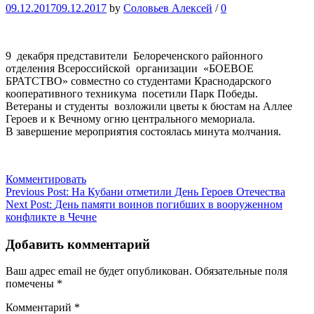
09.12.2017
09.12.2017
by
Соловьев Алексей
/
0
9 декабря представители Белореченского районного
отделения Всероссийской организации «БОЕВОЕ
БРАТСТВО» совместно со студентами Краснодарского
кооперативного техникума посетили Парк Победы.
Ветераны и студенты возложили цветы к бюстам на Аллее
Героев и к Вечному огню центрального мемориала.
В завершение мероприятия состоялась минута молчания.
Комментировать
Навигация
Previous Post:
На Кубани отметили День Героев Отечества
Next Post:
День памяти воинов погибших в вооруженном
по
конфликте в Чечне
записям
Добавить комментарий
Ваш адрес email не будет опубликован.
Обязательные поля
помечены
*
Комментарий
*