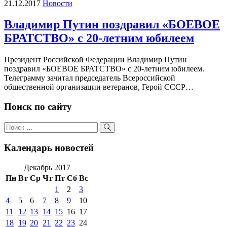
21.12.2017
Новости
Владимир Путин поздравил «БОЕВОЕ
БРАТСТВО» с 20-летним юбилеем
Президент Российской Федерации Владимир Путин
поздравил «БОЕВОЕ БРАТСТВО» с 20-летним юбилеем.
Телеграмму зачитал председатель Всероссийской
общественной организации ветеранов, Герой СССР…
Поиск по сайту
Поиск
по:
Поиск
Календарь новостей
Декабрь 2017
Пн
Вт
Ср
Чт
Пт
Сб
Вс
1
2
3
4
5
6
7
8
9
10
11
12
13
14
15
16
17
18
19
20
21
22
23
24