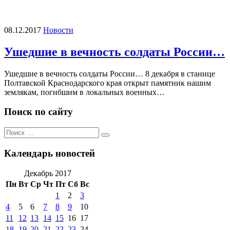
08.12.2017
Новости
Ушедшие в вечность солдаты России…
Ушедшие в вечность солдаты России… 8 декабря в станице
Полтавской Краснодарского края открыт памятник нашим
землякам, погибшим в локальных военных…
Поиск по сайту
Поиск
Поиск
по:
Календарь новостей
Декабрь 2017
Пн
Вт
Ср
Чт
Пт
Сб
Вс
1
2
3
4
5
6
7
8
9
10
11
12
13
14
15
16
17
18
19
20
21
22
23
24