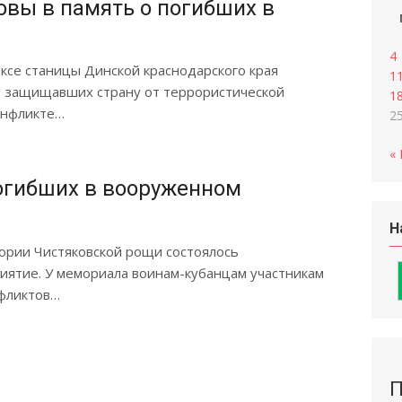
овы в память о погибших в
4
ксе станицы Динской краснодарского края
1
, защищавших страну от террористической
1
онфликте…
2
«
огибших в вооруженном
Н
ории Чистяковской рощи состоялось
ятие. У мемориала воинам-кубанцам участникам
нфликтов…
П