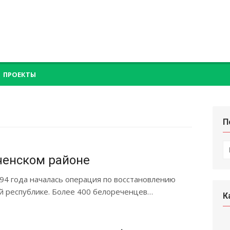
ПРОЕКТЫ
П
П
по
ченском районе
994 года началась операция по восстановлению
й республике. Более 400 белореченцев…
К