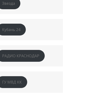
Звезда
Кубань 24
РАДИО КРАСНОДАР
ГУ МВД КК