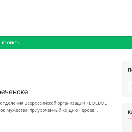
ПРОЕКТЫ
П
П
по
реченске
о отделения Всероссийской организации «БОЕВОЕ
ок Мужества, приуроченный ко Дню Героев…
К