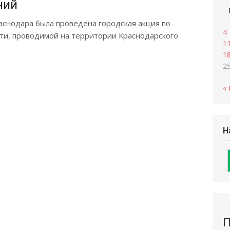
ний
аснодара была проведена городская акция по
4
ти, проводимой на территории Краснодарского
1
1
2
«
Н
П