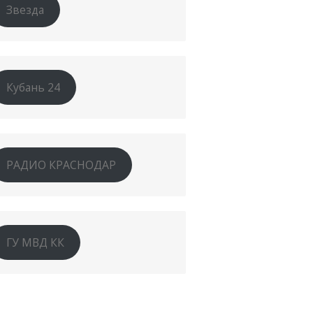
Звезда
Кубань 24
РАДИО КРАСНОДАР
ГУ МВД КК