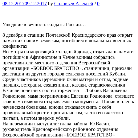
08.12.2017
09.12.2017
by
Соловьев Алексей
/
0
Ушедшие в вечность солдаты России…
8 декабря в станице Полтавской Краснодарского края открыт
памятник нашим землякам, погибшим в локальных военных
конфликтах.
Несмотря на моросящий холодный дождь, отдать дань памяти
погибшим в Афганистане и Чечне воинам собрались
представители местного отделения Всероссийской
организации «БОЕВОЕ БРАТСТВО», станичники, приехали
делегации из других городов сельских поселений Кубани.
Среди участников церемонии были матери и отцы, родные
павших, ветераны, священники, казаки, старшеклассники.
В числе почетных гостей торжества – Любовь Васильевна
Родионова, мама пограничника Евгения Родионова, ставшего
главным символом открываемого монумента. Попав в плен к
чеченским боевикам, юноша отказался снять с себя
православный крест и принять ислам, за что его жестоко
пытали, а потом зверски убили.
На церемонии выступили: глава района Ю.Васин,
руководитель Красноармейского районного отделения
Всероссийской организации «БОЕВОЕ БРАТСТВО»