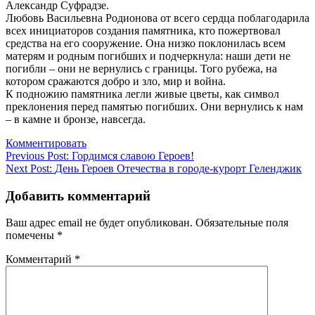
Александр Суфрадзе.
Любовь Васильевна Родионова от всего сердца поблагодарила
всех инициаторов создания памятника, кто пожертвовал
средства на его сооружение. Она низко поклонилась всем
матерям и родным погибших и подчеркнула: наши дети не
погибли – они не вернулись с границы. Того рубежа, на
котором сражаются добро и зло, мир и война.
К подножию памятника легли живые цветы, как символ
преклонения перед памятью погибших. Они вернулись к нам
– в камне и бронзе, навсегда.
Комментировать
Навигация
Previous Post:
Гордимся славою Героев!
Next Post:
День Героев Отечества в городе-курорт Геленджик
по
записям
Добавить комментарий
Ваш адрес email не будет опубликован.
Обязательные поля
помечены
*
Комментарий
*