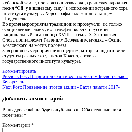
кубанской земле, после чего прозвучала украинская народная
песня “Ой, у вишневому саду” в исполнении эстрадного хора
института культуры. Хореографы выступили с танцем
“Подушечка”.
Во время мероприятия традиционно прозвучали не только
официальные гимны, но и неофициальный русский
национальный гимн конца XVIII – начала XIX столетия.
Слова принадлежат Гавриилу Державину, музыка – Осипа
Козловского на мотив полонеза.
Завершилось мероприятие концертом, который подготовили
студенты разных факультетов Краснодарского
государственного института культуры.
Комментировать
Навигация
Previous Post:
Патриотический квест по местам Боевой Славы
Белореченска
по
Next Post:
Подведение итогов акции «Вахта памяти-2017»
записям
Добавить комментарий
Ваш адрес email не будет опубликован.
Обязательные поля
помечены
*
Комментарий
*