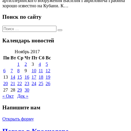
артиллерийского вооружения Василия Гавриловича Грабина
хорошо известно на Кубани. К…
Поиск по сайту
Поиск
Поиск
по:
Календарь новостей
Ноябрь 2017
Пн
Вт
Ср
Чт
Пт
Сб
Вс
1
2
3
4
5
6
7
8
9
10
11
12
13
14
15
16
17
18
19
20
21
22
23
24
25
26
27
28
29
30
« Окт
Дек »
Напишите нам
Открыть форму