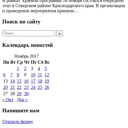
В рамках краевой программы 18 ноября состоялся очередной
этап в Северском районе Краснодарского края. В организации
и проведении мероприятия приняли…
Поиск по сайту
Поиск
по:
Поиск
Календарь новостей
Ноябрь 2017
Пн
Вт
Ср
Чт
Пт
Сб
Вс
1
2
3
4
5
6
7
8
9
10
11
12
13
14
15
16
17
18
19
20
21
22
23
24
25
26
27
28
29
30
« Окт
Дек »
Напишите нам
Открыть форму