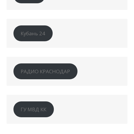
Кубань 24
РАДИО КРАСНОДАР
ГУ МВД КК