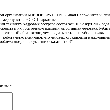
йской организации БОЕВОЕ БРАТСТВО» Иван Сапожников и пси
е мероприятие «СТОП наркотик».
й техникум кадровых ресурсов состоялась 10 ноября 2017 года.
 средств и их губительном влиянии на организм человека. Ребя
и активный образ жизни, чем поддаться этой пагубной привычке
– ребята четко понимают, что человек, страдающий наркомание
роблема людей, не сумевших сказать “нет!”
ечены
*