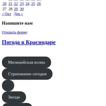
20
21
22
23
24
25
26
27
28
29
30
« Окт
Дек »
Напишите нам
Открыть форму
Погода в Краснодаре
Милицейская волна
Страхование сегодня
Звезда