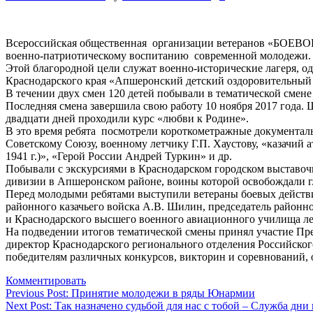
Всероссийская общественная организации ветеранов «БОЕВО
военно-патриотическому воспитанию современной молодежи.
Этой благородной цели служат военно-исторические лагеря, од
Краснодарского края «Апшеронский детский оздоровительный 
В течении двух смен 120 детей побывали в тематической смене
Последняя смена завершила свою работу 10 ноября 2017 года. 
двадцати дней проходили курс «любви к Родине».
В это время ребята посмотрели короткометражные документаль
Советскому Союзу, военному летчику Г.П. Хаустову, «казачий
1941 г.)», «Герой России Андрей Туркин» и др.
Побывали с экскурсиями в Краснодарском городском выставочн
дивизии в Апшеронском районе, воины которой освобождали г
Перед молодыми ребятами выступили ветераны боевых действий
районного казачьего войска А.В. Шилин, председатель районн
и Краснодарского высшего военного авиационного училища лет
На подведении итогов тематической смены принял участие П
директор Краснодарского регионального отделения Российского
победителям различных конкурсов, викторин и соревнований, о
Комментировать
Навигация
Previous Post:
Принятие молодежи в ряды Юнармии
Next Post:
Так назначено судьбой для нас с тобой – Служба дни