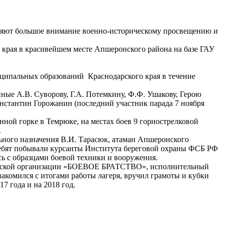
ляют большое внимание военно-историческому просвещению и
о края в красивейшем месте Апшеронского района на базе ГАУ
ниципальных образований Краснодарского края в течение
ые А.В. Суворову, Г.А. Потемкину, Ф.Ф. Ушакову, Герою
онстантин Горожанин (последний участник парада 7 ноября
ной горке в Темрюке, на местах боев 9 горнострелковой
.
ьного назначения В.И. Тарасюк, атаман Апшеронского
 ребят побывали курсанты Института береговой охраны ФСБ РФ
ь с образцами боевой техники и вооружения.
ссийской организации «БОЕВОЕ БРАТСТВО», исполнительный
акомился с итогами работы лагеря, вручил грамоты и кубки
7 года и на 2018 год.