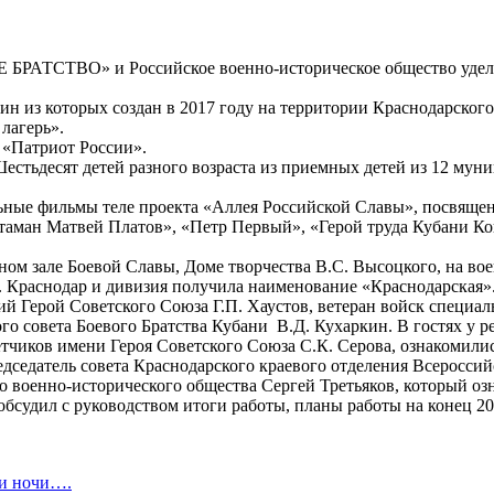
Е БРАТСТВО» и Российское военно-историческое общество уде
ин из которых создан в 2017 году на территории Краснодарског
лагерь».
 «Патриот России».
Шестьдесят детей разного возраста из приемных детей из 12 му
ные фильмы теле проекта «Аллея Российской Славы», посвященн
 атаман Матвей Платов», «Петр Первый», «Герой труда Кубани К
ом зале Боевой Славы, Доме творчества В.С. Высоцкого, на воен
. Краснодар и дивизия получила наименование «Краснодарская»
 Герой Советского Союза Г.П. Хаустов, ветеран войск специал
ого совета Боевого Братства Кубани В.Д. Кухаркин. В гостях у
чиков имени Героя Советского Союза С.К. Серова, ознакомилис
редседатель совета Краснодарского краевого отделения Всеро
 военно-исторического общества Сергей Третьяков, который озн
бсудил с руководством итоги работы, планы работы на конец 201
 и ночи….