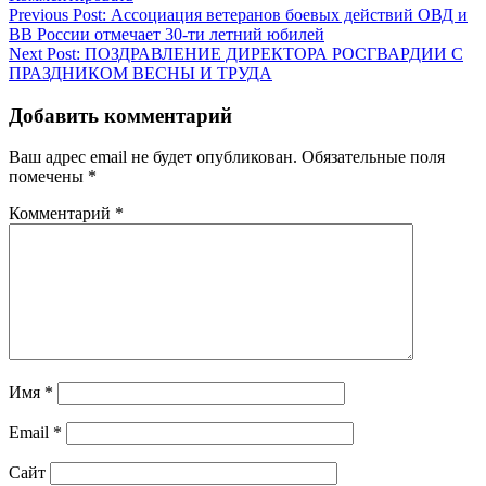
Навигация
Previous Post:
Ассоциация ветеранов боевых действий ОВД и
ВВ России отмечает 30-ти летний юбилей
по
Next Post:
ПОЗДРАВЛЕНИЕ ДИРЕКТОРА РОСГВАРДИИ С
записям
ПРАЗДНИКОМ ВЕСНЫ И ТРУДА
Добавить комментарий
Ваш адрес email не будет опубликован.
Обязательные поля
помечены
*
Комментарий
*
Имя
*
Email
*
Сайт