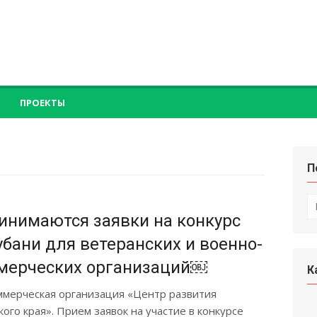
ПРОЕКТЫ
П
П
по
ринимаются заявки на конкурс
убани для ветеранских и военно-
ммерческих организаций￼
К
ммерческая организация «Центр развития
го края». Прием заявок на участие в конкурсе