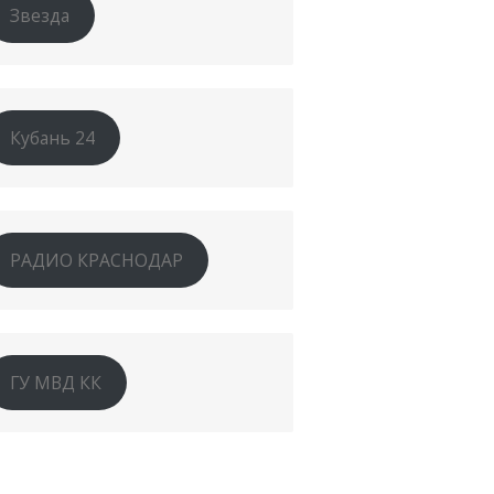
Звезда
Кубань 24
РАДИО КРАСНОДАР
ГУ МВД КК