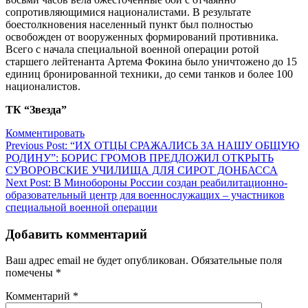
сопротивляющимися националистами. В результате
боестолкновения населенный пункт был полностью
освобожден от вооруженных формирований противника.
Всего с начала специальной военной операции ротой
старшего лейтенанта Артема Фокина было уничтожено до 15
единиц бронированной техники, до семи танков и более 100
националистов.
ТК “Звезда”
Комментировать
Навигация
Previous Post:
“ИХ ОТЦЫ СРАЖАЛИСЬ ЗА НАШУ ОБЩУЮ
РОДИНУ”: БОРИС ГРОМОВ ПРЕДЛОЖИЛ ОТКРЫТЬ
по
СУВОРОВСКИЕ УЧИЛИЩА ДЛЯ СИРОТ ДОНБАССА
записям
Next Post:
В Минобороны России создан реабилитационно-
образовательный центр для военнослужащих – участников
специальной военной операции
Добавить комментарий
Ваш адрес email не будет опубликован.
Обязательные поля
помечены
*
Комментарий
*