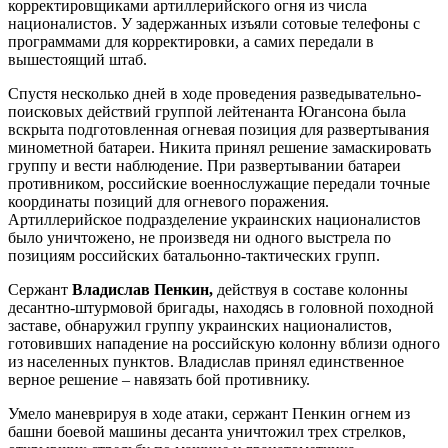
корректировщиками артиллерийского огня из числа
националистов. У задержанных изъяли сотовые телефоны с
программами для корректировки, а самих передали в
вышестоящий штаб.
Спустя несколько дней в ходе проведения разведывательно-
поисковых действий группой лейтенанта Югансона была
вскрыта подготовленная огневая позиция для развертывания
минометной батареи. Никита принял решение замаскировать
группу и вести наблюдение. При развертывании батареи
противником, российские военнослужащие передали точные
координаты позиций для огневого поражения.
Артиллерийское подразделение украинских националистов
было уничтожено, не произведя ни одного выстрела по
позициям российских батальонно-тактических групп.
Сержант
Владислав Пенкин,
действуя в составе колонны
десантно-штурмовой бригады, находясь в головной походной
заставе, обнаружил группу украинских националистов,
готовивших нападение на российскую колонну вблизи одного
из населенных пунктов. Владислав принял единственное
верное решение – навязать бой противнику.
Умело маневрируя в ходе атаки, сержант Пенкин огнем из
башни боевой машины десанта уничтожил трех стрелков,