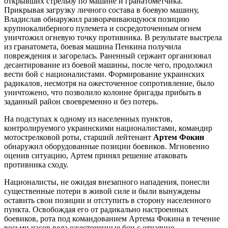
открывших стрельбу по машине и гранатометчика.
Прикрывая загрузку личного состава в боевую машину,
Владислав обнаружил разворачивающуюся позицию
крупнокалиберного пулемета и сосредоточенным огнем
уничтожил огневую точку противника. В результате выстрела
из гранатомета, боевая машина Пенкина получила
повреждения и загорелась. Раненный сержант организовал
десантирование из боевой машины, после чего, продолжил
вести бой с националистами. Формирование украинских
радикалов, несмотря на ожесточенное сопротивление, было
уничтожено, что позволило колонне бригады прибыть в
заданный район своевременно и без потерь.
На подступах к одному из населенных пунктов,
контролируемого украинскими националистами, командир
мотострелковой роты, старший лейтенант
Артем Фокин
обнаружил оборудованные позиции боевиков. Мгновенно
оценив ситуацию, Артем принял решение атаковать
противника сходу.
Националисты, не ожидая внезапного нападения, понесли
существенные потери в живой силе и были вынуждены
оставить свои позиции и отступить в сторону населенного
пункта. Освобождая его от радикально настроенных
боевиков, рота под командованием Артема Фокина в течение
восьми часов вела ожесточенные бои с отчаянно