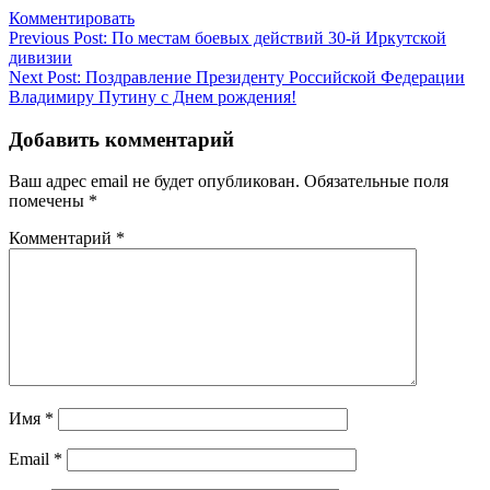
Комментировать
Навигация
Previous Post:
По местам боевых действий 30-й Иркутской
дивизии
по
Next Post:
Поздравление Президенту Российской Федерации
записям
Владимиру Путину с Днем рождения!
Добавить комментарий
Ваш адрес email не будет опубликован.
Обязательные поля
помечены
*
Комментарий
*
Имя
*
Email
*