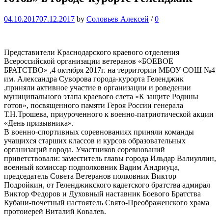
04.10.2017
07.12.2017
by
Соловьев Алексей
/
0
Представители Краснодарского краевого отделения
Всероссийской организации ветеранов «БОЕВОЕ
БРАТСТВО» ,4 октября 2017г. на территории МБОУ СОШ №4
им. Александра Суворова города-курорта Геленджик
,приняли активное участие в организации и роведении
муниципального этапа краевого слета «К защите Родины
готов», посвященного памяти Героя России генерала
Т.Н.Трошева, приуроченного к военно-патриотической акции
«День призывника».
В военно-спортивных соревнованиях приняли команды
учащихся старших классов и курсов образовательных
организаций города. Участников соревнований
приветствовали: заместитель главы города Ильдар Валиуллин,
военный комиссар подполковник Вадим Андриуца,
председатель Совета Ветеранов полковник Виктор
Подройкин, от Геленджикского кадетского братства адмирал
Виктор Федоров и Духовный наставник Боевого Братства
Кубани-почетный настоятель Свято-Преображенского храма
протоиерей Виталий Ковалев.