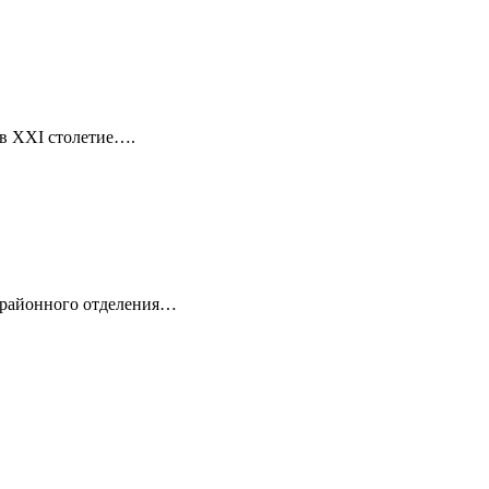
 в XXI столетие….
о районного отделения…