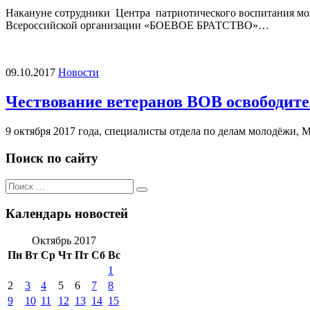
Накануне сотрудники Центра патриотического воспитания мол
Всероссийской организации «БОЕВОЕ БРАТСТВО»…
09.10.2017
Новости
Чествование ветеранов ВОВ освободите
9 октября 2017 года, специалисты отдела по делам молодёж
Поиск по сайту
Поиск
Поиск
по:
Календарь новостей
Октябрь 2017
Пн
Вт
Ср
Чт
Пт
Сб
Вс
1
2
3
4
5
6
7
8
9
10
11
12
13
14
15