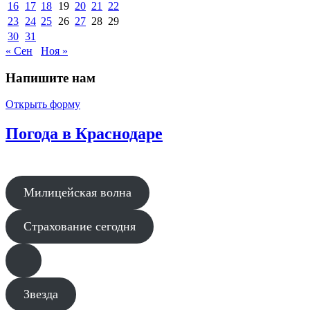
16
17
18
19
20
21
22
23
24
25
26
27
28
29
30
31
« Сен
Ноя »
Напишите нам
Открыть форму
Погода в Краснодаре
Милицейская волна
Страхование сегодня
Звезда