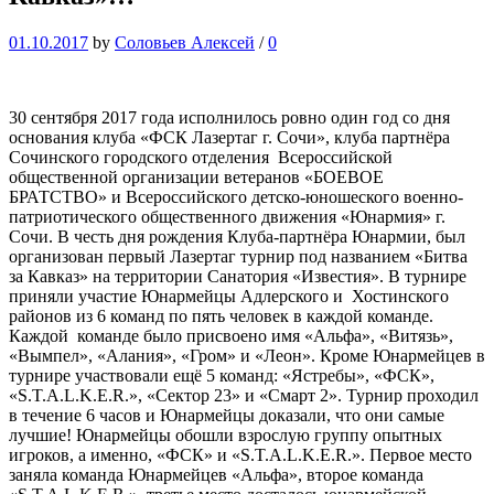
01.10.2017
by
Соловьев Алексей
/
0
30 сентября 2017 года исполнилось ровно один год со дня
основания клуба «ФСК Лазертаг г. Сочи», клуба партнёра
Сочинского городского отделения Всероссийской
общественной организации ветеранов «БОЕВОЕ
БРАТСТВО» и Всероссийского детско-юношеского военно-
патриотического общественного движения «Юнармия» г.
Сочи. В честь дня рождения Клуба-партнёра Юнармии, был
организован первый Лазертаг турнир под названием «Битва
за Кавказ» на территории Санатория «Известия». В турнире
приняли участие Юнармейцы Адлерского и Хостинского
районов из 6 команд по пять человек в каждой команде.
Каждой команде было присвоено имя «Альфа», «Витязь»,
«Вымпел», «Алания», «Гром» и «Леон». Кроме Юнармейцев в
турнире участвовали ещё 5 команд: «Ястребы», «ФСК»,
«S.T.A.L.K.E.R.», «Сектор 23» и «Смарт 2». Турнир проходил
в течение 6 часов и Юнармейцы доказали, что они самые
лучшие! Юнармейцы обошли взрослую группу опытных
игроков, а именно, «ФСК» и «S.T.A.L.K.E.R.». Первое место
заняла команда Юнармейцев «Альфа», второе команда