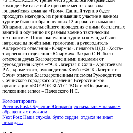
«S.T.A.L.K.E.R.», третье место досталось юнармейской
команде «Витязь» и 4-е призовое место завоевала
юнармейская команда «Гром». Данный турнир будет
проходить ежегодно, из принимавших участие в данном
турнире было отобрано лучших 12 игроков из команды
Юнармии, для дальнейшего проведения с ними бесплатных
занятий и обучению их разным военно-тактическим
технологиям. После окончания турнира команды были
награждены почётными грамотами, а руководитель
Адлерского отделения «Юнармия», педагога ЦДО «Хоста»
творческого отделения «Юнармия» Захран О.Н. была
отмечена двумя Благодарственными письмами от
руководителя Клуба «ФСК Лазертаг г. Сочи» Христоевым
Р.А., кроме этого, руководитель Клуба «ФСК Лазертаг г.
Сочи» отметил Благодарственным письмом Руководителя
Сочинского городского отделения Всероссийской
организации «БОЕВОЕ БРАТСТВО» и «Юнармии»,
полковника запаса – Палевского И.С.
Комментировать
Навигация
Previous Post:
Обучение Юнармейцев начальным навыкам
обращения с оружием
по
Next Post:
Наша служба, будто сердце, отдыха не знает
записям
никогда…