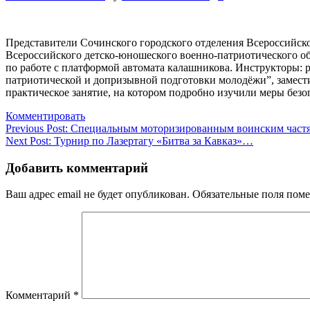
Представители Сочинского городского отделения Всероссийск
Всероссийского детско-юношеского военно-патриотического об
по работе с платформой автомата калашникова. Инструкторы:
патриотической и допризывной подготовки молодёжи”, замест
практическое занятие, на котором подробно изучили меры без
Комментировать
Навигация
Previous Post:
Специальным моторизированным воинским част
Next Post:
Турнир по Лазертагу «Битва за Кавказ»…
по
записям
Добавить комментарий
Ваш адрес email не будет опубликован.
Обязательные поля пом
Комментарий
*