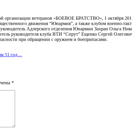
ой организации ветеранов «БОЕВОЕ БРАТСТВО», 1 октября 2017 
щественного движения “Юнармия”, а также клубом военно-такти
 руководитель Адлерского отделения Юнармии Захран Ольга Ник
итель руководителя клуба ВТИ “Спрут” Ещенко Сергей Олегович
опасности при обращении с оружием и боеприпасами.
ям 51 год…
ечены
*