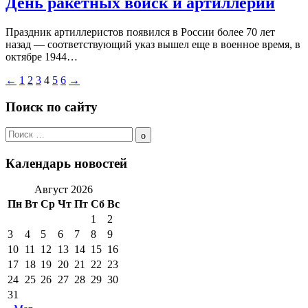
День ракетных войск и артиллерии
Праздник артиллеристов появился в России более 70 лет
назад — соответствующий указ вышел еще в военное время, в
октябре 1944…
Пагинация
←
1
2
3
4
5
6
→
записей
Поиск по сайту
Поиск
по:
Поиск
Календарь новостей
Август 2026
Пн
Вт
Ср
Чт
Пт
Сб
Вс
1
2
3
4
5
6
7
8
9
10
11
12
13
14
15
16
17
18
19
20
21
22
23
24
25
26
27
28
29
30
31