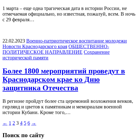
1 марта – еще одна трагическая дата в истории России, не
отмечаемая официально, но известная, пожалуй, всем. В ночь
с 29 февраля…
22.02.2023
Военно-патриотическое воспитание молодежи
Новости Краснодарского края
ОБЩЕСТВЕННО-
ПОЛИТИЧЕСКОЕ НАПРАВЛЕНИЕ
Сохранение
исторической памяти
Более 1800 мероприятий проведут в
Краснодарском крае ко Дню
защитника Отечества
В регионе пройдут более ста церемоний возложения венков,
гирлянд и цветов к памятникам и мемориалам военной
истории Кубани. Кроме того,…
Пагинация
←
1
2
3
4
5
6
→
записей
Поиск по сайту