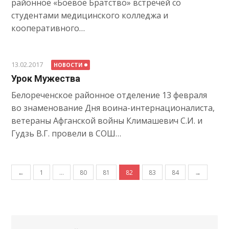
районное «Боевое Братство» встречей со
студентами медицинского колледжа и
кооперативного…
13.02.2017
НОВОСТИ
Урок Мужества
Белореченское районное отделение 13 февраля
во знаменование Дня воина-интернационалиста,
ветераны Афганской войны Климашевич С.И. и
Гудзь В.Г. провели в СОШ…
Пагинация
←
1
…
80
81
82
83
84
→
записей