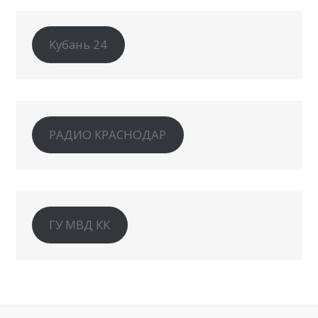
Кубань 24
РАДИО КРАСНОДАР
ГУ МВД КК