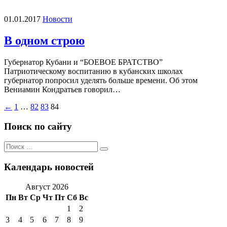
01.01.2017
Новости
В одном строю
Губернатор Кубани и “БОЕВОЕ БРАТСТВО”
Патриотическому воспитанию в кубанских школах
губернатор попросил уделять больше времени. Об этом
Вениамин Кондратьев говорил…
Пагинация
←
1
…
82
83
84
записей
Поиск по сайту
Поиск
Поиск
по:
Календарь новостей
Август 2026
Пн
Вт
Ср
Чт
Пт
Сб
Вс
1
2
3
4
5
6
7
8
9