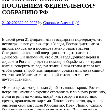
ПОСЛАНИЕМ ФЕДЕРАЛЬНОМУ
СОБРАНИЮ РФ
21.02.2023
22.02.2023
by
Соловьев Алексей
/
0
В своей речи 21 февраля глава государства подчеркнул, что
несмотря на все усилия стран Запада, Россия будет шаг за
шагом, аккуратно и последовательно решать задачи
Специальной военной операции по защите населения
Донбасса. Он напомнил, что с 2014 года Донбасс верил и
ждал, что Россия придет на помощь в борьбе за свое право
жить и говорить на родном языке. Наша страна делала всё,
чтобы решить проблемы мирными средствами, но за спиной
участников Минских соглашений готовился совсем
другой сценарий.
«Все то время, когда пылал Донбасс, лилась кровь, Россия
искренне, именно искренне стремилась к мирному решению,
а они играли на жизнях людей, как говорят в известных
кругах, краплеными картами. Также бессовестно, двулично
они вели себя, разрушая Югославию, Ирак, Ливию, Сирию.
От этого позора им никогда не отмыться. Понятия чести,