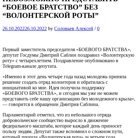
“БОЕВОЕ БРАТСТВО” БЕЗ
“ВОЛОНТЕРСКОЙ РОТЫ”
26.10.2022
26.10.2022
by
Соловьев Алексей
/
0
Первый заместитель председателя «БОЕВОГО БРАТСТВА»,
депутат Госдумы Дмитрий Саблин поздравил «Волонтерскую
роту» с четырехлетием. Поздравление опубликовано в
Telegram-канале депутата.
«Именно в этот день четыре года назад молодежь приняла
решение создать отряд волонтеров и обратилась с
инициативой ко мне. Идея получила поддержку
«БОЕВОГО БРАТСТВА», и сегодня мы уже не можем
представить себе нашу организацию без молодежного крыла»,
— говорится в обращении Дмитрия Саблина.
Парламентарий отметил, что из небольшого отряда
добровольческое сообщество выросло в движение
федерального масштаба, которое каждый день приносит
пользу людям. Депутат также вспомнил о сложном пути,
который прошла «Волонтерская рота» за четыре года.