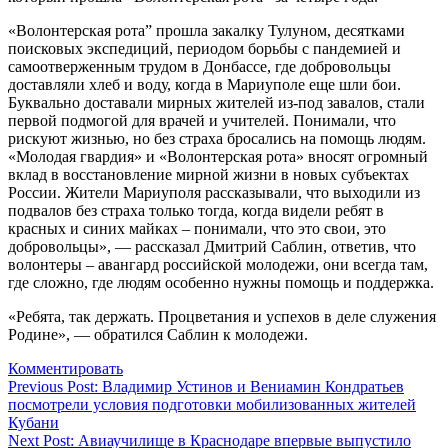
«Волонтерская рота” прошла закалку Тулуном, десятками
поисковых экспедиций, периодом борьбы с пандемией и
самоотверженным трудом в Донбассе, где добровольцы
доставляли хлеб и воду, когда в Мариуполе еще шли бои.
Буквально доставали мирных жителей из-под завалов, стали
первой подмогой для врачей и учителей. Понимали, что
рискуют жизнью, но без страха бросались на помощь людям.
«Молодая гвардия» и «Волонтерская рота» вносят огромный
вклад в восстановление мирной жизни в новых субъектах
России. Жители Мариуполя рассказывали, что выходили из
подвалов без страха только тогда, когда видели ребят в
красных и синих майках – понимали, что это свои, это
добровольцы», — рассказал Дмитрий Саблин, ответив, что
волонтеры – авангард российской молодежи, они всегда там,
где сложно, где людям особенно нужны помощь и поддержка.
«Ребята, так держать. Процветания и успехов в деле служения
Родине», — обратился Саблин к молодежи.
Комментировать
Навигация
Previous Post:
Владимир Устинов и Вениамин Кондратьев
посмотрели условия подготовки мобилизованных жителей
по
Кубани
записям
Next Post:
Авиаучилище в Краснодаре впервые выпустило