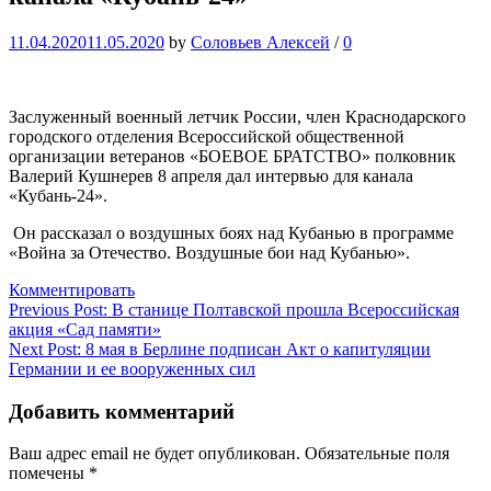
11.04.2020
11.05.2020
by
Соловьев Алексей
/
0
Заслуженный военный летчик России, член Краснодарского
городского отделения Всероссийской общественной
организации ветеранов «БОЕВОЕ БРАТСТВО» полковник
Валерий Кушнерев 8 апреля дал интервью для канала
«Кубань-24».
Он рассказал о воздушных боях над Кубанью в программе
«Война за Отечество. Воздушные бои над Кубанью».
Комментировать
Навигация
Previous Post:
В станице Полтавской прошла Всероссийская
акция «Сад памяти»
по
Next Post:
8 мая в Берлине подписан Акт о капитуляции
записям
Германии и ее вооруженных сил
Добавить комментарий
Ваш адрес email не будет опубликован.
Обязательные поля
помечены
*