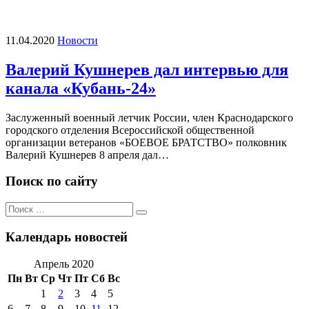
11.04.2020
Новости
Валерий Кушнерев дал интервью для
канала «Кубань-24»
Заслуженный военный летчик России, член Краснодарского
городского отделения Всероссийской общественной
организации ветеранов «БОЕВОЕ БРАТСТВО» полковник
Валерий Кушнерев 8 апреля дал…
Поиск по сайту
Поиск
Поиск
по:
Календарь новостей
Апрель 2020
Пн
Вт
Ср
Чт
Пт
Сб
Вс
1
2
3
4
5
6
7
8
9
10
11
12