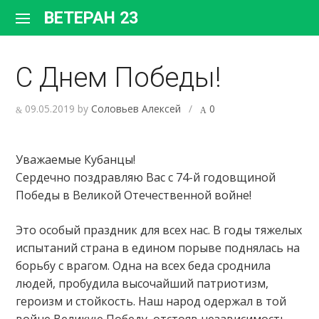
Перейти
ВЕТЕРАН 23
к
содержимому
С Днем Победы!
09.05.2019
by
Соловьев Алексей
/
0
Уважаемые Кубанцы!
Сердечно поздравляю Вас с 74-й годовщиной
Победы в Великой Отечественной войне!
Это особый праздник для всех нас. В годы тяжелых
испытаний страна в едином порыве поднялась на
борьбу с врагом. Одна на всех беда сроднила
людей, пробудила высочайший патриотизм,
героизм и стойкость. Наш народ одержал в той
войне Великую Победу, отстояв независимость