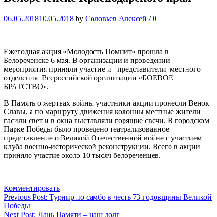
06.05.2018
10.05.2018
by
Соловьев Алексей
/
0
Ежегодная акция «Молодость Помнит» прошла в
Белореченске 6 мая. В организации и проведении
мероприятия приняли участие и представители местного
отделения Всероссийской организации «БОЕВОЕ
БРАТСТВО».
В Память о жертвах войны участники акции пронесли Венок
Славы, а по маршруту движения колонны местные жители
гасили свет и в окна выставляли горящие свечи. В городском
Парке Победы было проведено театрализованное
представление о Великой Отечественной войне с участием
клуба военно-исторической реконструкции. Всего в акции
приняло участие около 10 тысяч белореченцев.
Комментировать
Навигация
Previous Post:
Турнир по самбо в честь 73 годовщины Великой
Победы
по
Next Post:
Дань Памяти – наш долг