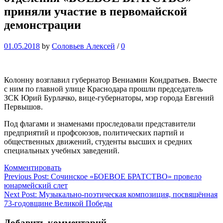
приняли участие в первомайской
демонстрации
01.05.2018
by
Соловьев Алексей
/
0
Колонну возглавил губернатор Вениамин Кондратьев. Вместе
с ним по главной улице Краснодара прошли председатель
ЗСК Юрий Бурлачко, вице-губернаторы, мэр города Евгений
Первышов.
Под флагами и знаменами проследовали представители
предприятий и профсоюзов, политических партий и
общественных движений, студенты высших и средних
специальных учебных заведений.
Комментировать
Навигация
Previous Post:
Сочинское «БОЕВОЕ БРАТСТВО» провело
юнармейский слет
по
Next Post:
Музыкально-поэтическая композиция, посвящённая
записям
73-годовщине Великой Победы
Добавить комментарий