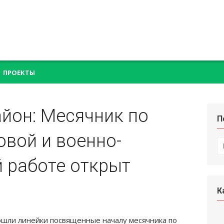
ПРОЕКТЫ
йон: Месячник по
П
вой и военно-
П
по
 работе открыт
К
рошли линейки посвященные началу месячника по