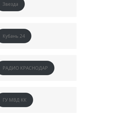
Звезда
Кубань 24
РАДИО КРАСНОДАР
ГУ МВД КК