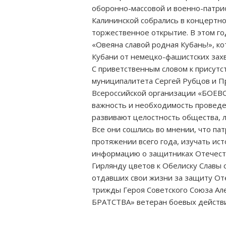
оборонно-массовой и военно-патрио
Калининской собрались в концертно
торжественное открытие. В этом г
«Овеяна славой родная Кубань!», 
Кубани от немецко-фашистских захв
С приветственным словом к присутс
муниципалитета Сергей Рубцов и П
Всероссийской организации «БОЕВ
важность и необходимость проведе
развивают целостность общества, л
Все они сошлись во мнении, что п
протяжении всего года, изучать ис
информацию о защитниках Отечеств
Гирлянду цветов к Обелиску Славы с
отдавших свои жизни за защиту От
трижды Героя Советского Союза А
БРАТСТВА» ветеран боевых действи