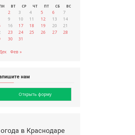
ПН
ВТ
СР
ЧТ
ПТ
СБ
ВС
2
3
4
5
6
7
9
10
11
12
13
14
5
16
17
18
19
20
21
2
23
24
25
26
27
28
9
30
31
 Дек
Фев »
апишите нам
Открыть форму
огода в Краснодаре