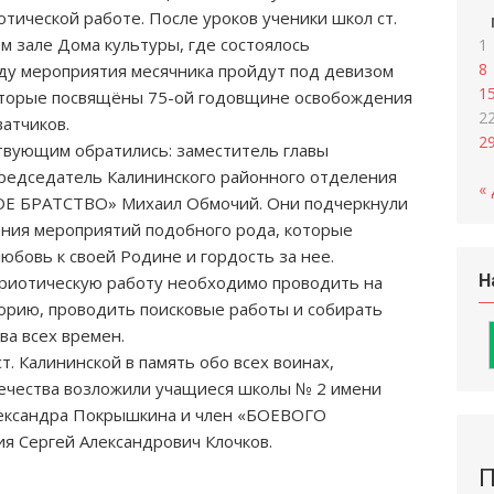
тической работе. После уроков ученики школ ст.
м зале Дома культуры, где состоялось
1
8
оду мероприятия месячника пройдут под девизом
1
которые посвящёны 75-ой годовщине освобождения
2
атчиков.
2
твующим обратились: заместитель главы
редседатель Калининского районного отделения
«
ОЕ БРАТСТВО» Михаил Обмочий. Они подчеркнули
ния мероприятий подобного рода, которые
юбовь к своей Родине и гордость за нее.
Н
атриотическую работу необходимо проводить на
торию, проводить поисковые работы и собирать
а всех времен.
т. Калининской в память обо всех воинах,
ечества возложили учащиеся школы № 2 имени
лександра Покрышкина и член «БОЕВОГО
я Сергей Александрович Клочков.
П