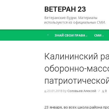
Перейти
к
ВЕТЕРАН 23
содержимому
Ветеранские будни. Материалы
используются из официальных СМИ.
ЗНАЙ СВОИ ПРАВА
СМИ
Калининский ра
оборонно-массо
патриотической
23.01.2018
by
Соловьев Алексей
/
0
23 января, во всех школа района п