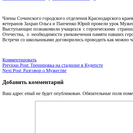
Члены Сочинского городского отделения Краснодарского крае
ветеранов Захран Ольга и Панченко Юрий провели урок Муж
Выступающие познакомили учащихся с героическими страница
Отечества, о необходимости увековечения памяти павших геро
Встречи со школьниками договорились проводить как можно ч
Комментировать
Навигация
Previous Post:
Тренировка на стадионе в Кудепсте
Next Post:
Разговор о Мужестве
по
записям
Добавить комментарий
Ваш адрес email не будет опубликован.
Обязательные поля пом