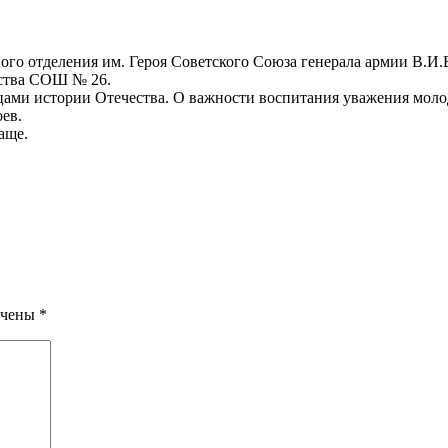
вого отделения им. Героя Советского Союза генерала армии В.
ества СОШ № 26.
ми истории Отечества. О важности воспитания уважения моло
ев.
аще.
ечены
*