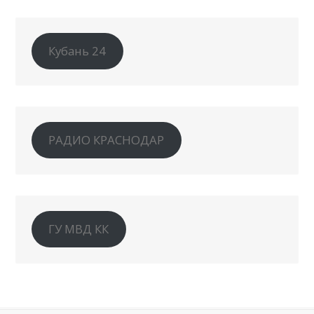
Кубань 24
РАДИО КРАСНОДАР
ГУ МВД КК