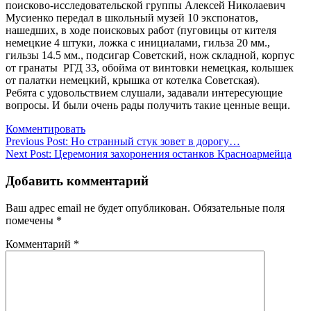
поисково-исследовательской группы Алексей Николаевич
Мусиенко передал в школьный музей 10 экспонатов,
нашедших, в ходе поисковых работ (пуговицы от кителя
немецкие 4 штуки, ложка с инициалами, гильза 20 мм.,
гильзы 14.5 мм., подсигар Советский, нож складной, корпус
от гранаты РГД 33, обойма от винтовки немецкая, колышек
от палатки немецкий, крышка от котелка Советская).
Ребята с удовольствием слушали, задавали интересующие
вопросы. И были очень рады получить такие ценные вещи.
Комментировать
Навигация
Previous Post:
Но странный стук зовет в дорогу…
Next Post:
Церемония захоронения останков Красноармейца
по
записям
Добавить комментарий
Ваш адрес email не будет опубликован.
Обязательные поля
помечены
*
Комментарий
*