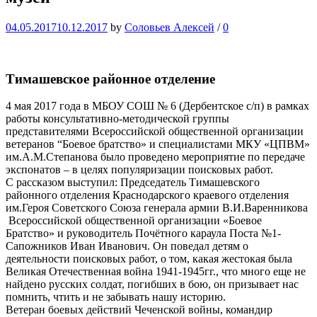
04.05.2017
10.12.2017
by
Соловьев Алексей
/
0
Тимашевское районное отделение
4 мая 2017 года в МБОУ СОШ № 6 (Дербентское с/п) в рамках
работы консультативно-методической группы
представителями Всероссийской общественной организации
ветеранов “Боевое братство» и специалистами МКУ «ЦПВМ»
им.А.М.Степанова было проведено мероприятие по передаче
экспонатов – в целях популяризации поисковых работ.
С рассказом выступил: Председатель Тимашевского
районного отделения Краснодарского краевого отделения
им.Героя Советского Союза генерала армии В.И.Варенникова
Всероссийской общественной организации «Боевое
Братство» и руководитель Почётного караула Поста №1-
Сапожников Иван Иванович. Он поведал детям о
деятельности поисковых работ, о том, какая жестокая была
Великая Отечественная война 1941-1945гг., что много еще не
найдено русских солдат, погибших в бою, он призывает нас
помнить, чтить и не забывать нашу историю.
Ветеран боевых действий Чеченской войны, командир