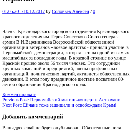
01.05.2017
10.12.2017
by
Соловьев Алексей
/
0
Члены Краснодарского городского отделения Краснодарского
краевого отделения им. Героя Советского Союза генерала
армии В.И.Варенникова Всероссийской общественной
организации ветеранов «Боевое Братство» приняли участие в
Первомайской демонстрации, которая стала одной из самых
масштабных за последние годы. В краевой столице по улице
Красной прошло около 56 тысяч человек. Это сотрудники
крупных компаний и предприятий, члены профсоюзных
организаций, политических партий, активисты общественных
движений. В этом году праздничное шествие посвятили 80-
летию образования Краснодарского края.
Комментировать
Навигация
Previous Post:
Первомайский митинг-концерт в Астрахани
Next Post:
Ейчане тоже защищали и освобождали Крым!
по
записям
Добавить комментарий
Ваш адрес email не будет опубликован.
Обязательные поля