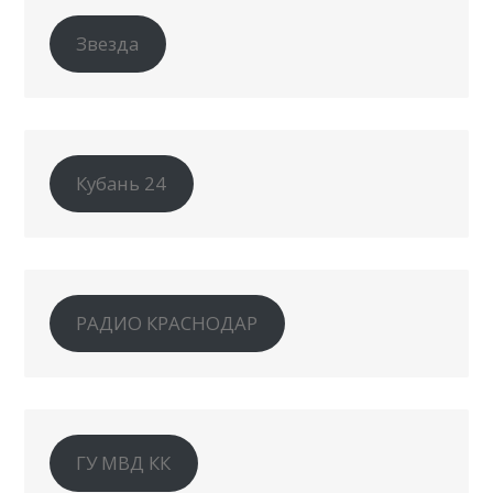
Звезда
Кубань 24
РАДИО КРАСНОДАР
ГУ МВД КК