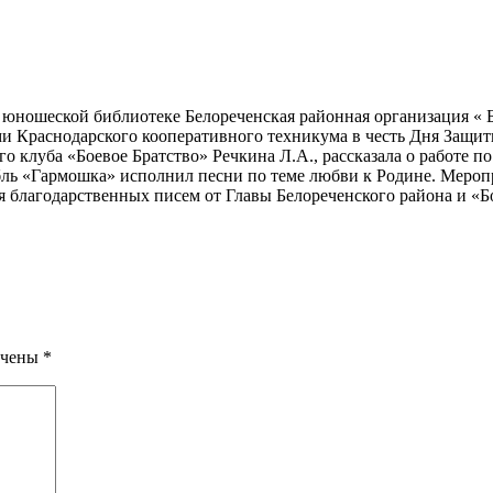
 юношеской библиотеке Белореченская районная организация « Б
и Краснодарского кооперативного техникума в честь Дня Защит
о клуба «Боевое Братство» Речкина Л.А., рассказала о работе п
бль «Гармошка» исполнил песни по теме любви к Родине. Меропр
 благодарственных писем от Главы Белореченского района и «Бо
ечены
*