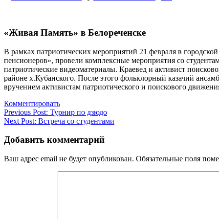
«Живая Память» в Белореченске
В рамках патриотических мероприятий 21 февраля в городской
пенсионеров», провели комплексные мероприятия со студентам
патриотические видеоматериалы. Краевед и активист поисковог
районе х.Кубанского. После этого фольклорный казачий ансам
вручением активистам патриотического и поискового движения
Комментировать
Навигация
Previous Post:
Турнир по дзюдо
Next Post:
Встреча со студентами
по
записям
Добавить комментарий
Ваш адрес email не будет опубликован.
Обязательные поля пом