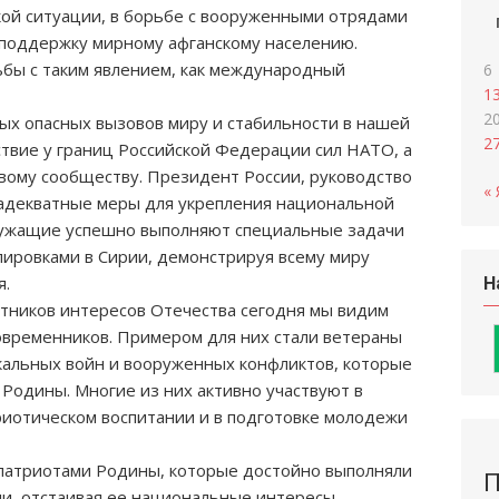
кой ситуации, в борьбе с вооруженными отрядами
 поддержку мирному афганскому населению.
ьбы с таким явлением, как международный
6
1
2
ых опасных вызовов миру и стабильности в нашей
2
ствие у границ Российской Федерации сил НАТО, а
вому сообществу. Президент России, руководство
« 
адекватные меры для укрепления национальной
лужащие успешно выполняют специальные задачи
пировками в Сирии, демонстрируя всему миру
я.
Н
тников интересов Отечества сегодня мы видим
овременников. Примером для них стали ветераны
кальных войн и вооруженных конфликтов, которые
 Родины. Многие из них активно участвуют в
риотическом воспитании и в подготовке молодежи
 патриотами Родины, которые достойно выполняли
П
и, отстаивая ее национальные интересы.