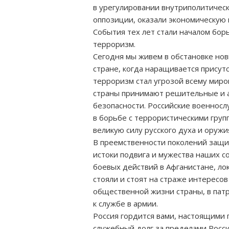
в урегулировании внутриполитичес
оппозиции, оказали экономическую
События тех лет стали началом бор
терроризм.
Сегодня мы живем в обстановке нов
стране, когда наращивается присут
терроризм стал угрозой всему миро
страны принимают решительные и 
безопасности. Российские военнос
в борьбе с террористическими груп
великую силу русского духа и оружи
В преемственности поколений защи
истоки подвига и мужества наших с
боевых действий в Афганистане, ло
стояли и стоят на страже интересов
общественной жизни страны, в пат
к службе в армии.
Россия гордится вами, настоящими
служебный долг за пределами Росси