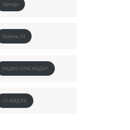
Звезда
Кубань 24
РАДИО КРАСНОДАР
ГУ МВД КК