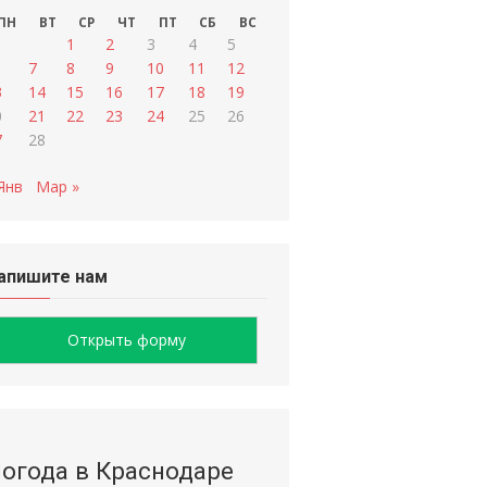
ПН
ВТ
СР
ЧТ
ПТ
СБ
ВС
1
2
3
4
5
7
8
9
10
11
12
3
14
15
16
17
18
19
0
21
22
23
24
25
26
7
28
Янв
Мар »
апишите нам
Открыть форму
огода в Краснодаре