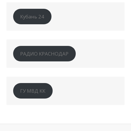
Кубань 24
РАДИО КРАСНОДАР
ГУ МВД КК