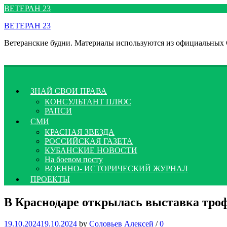
Перейти
ВЕТЕРАН 23
к
ВЕТЕРАН 23
содержимому
Ветеранские будни. Материалы используются из официальных
ЗНАЙ СВОИ ПРАВА
КОНСУЛЬТАНТ ПЛЮС
РАПСИ
СМИ
КРАСНАЯ ЗВЕЗДА
РОССИЙСКАЯ ГАЗЕТА
КУБАНСКИЕ НОВОСТИ
На боевом посту
ВОЕННО- ИСТОРИЧЕСКИЙ ЖУРНАЛ
ПРОЕКТЫ
В Краснодаре открылась выставка тро
19.10.2024
19.10.2024
by
Соловьев Алексей
/
0