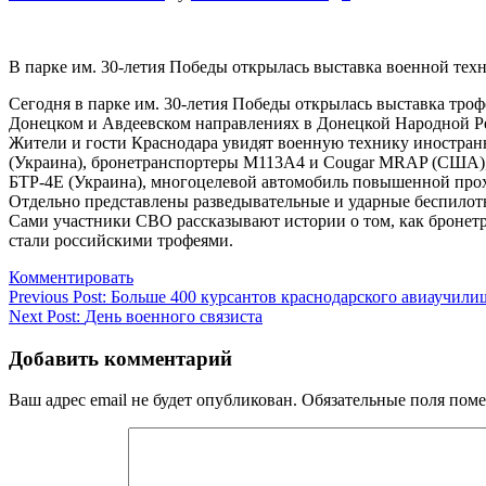
В парке им. 30-летия Победы открылась выставка военной техн
Сегодня в парке им. 30-летия Победы открылась выставка тр
Донецком и Авдеевском направлениях в Донецкой Народной Р
Жители и гости Краснодара увидят военную технику иностран
(Украина), бронетранспортеры М113А4 и Cougar MRAP (США), 
БТР-4Е (Украина), многоцелевой автомобиль повышенной п
Отдельно представлены разведывательные и ударные беспилот
Сами участники СВО рассказывают истории о том, как броне
стали российскими трофеями.
Комментировать
Навигация
Previous Post:
Больше 400 курсантов краснодарского авиаучили
Next Post:
День военного связиста
по
записям
Добавить комментарий
Ваш адрес email не будет опубликован.
Обязательные поля пом