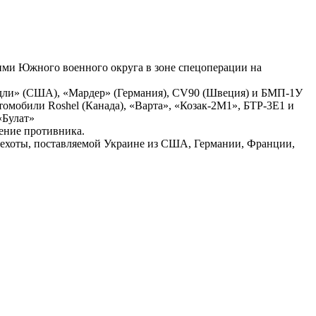
ими Южного военного округа в зоне спецоперации на
эдли» (США), «Мардер» (Германия), CV90 (Швеция) и БМП-1У
мобили Roshel (Канада), «Варта», «Козак-2М1», БТР-3Е1 и
«Булат»
ение противника.
ехоты, поставляемой Украине из США, Германии, Франции,