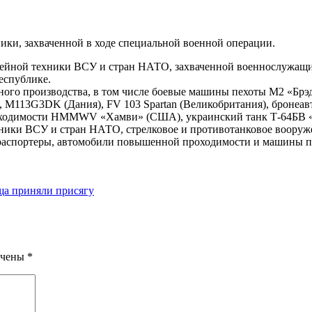
ики, захваченной в ходе специальной военной операции.
офейной техники ВСУ и стран НАТО, захваченной военнослужащ
еспублике.
ного производства, в том числе боевые машины пехоты М2 «Бр
М113G3DK (Дания), FV 103 Spartan (Великобритания), бронеавто
роходимости HMMWV «Хамви» (США), украинский танк Т-64БВ 
ники ВСУ и стран НАТО, стрелковое и противотанковое вооруж
траспортеры, автомобили повышенной проходимости и машины п
ща приняли присягу
ечены
*