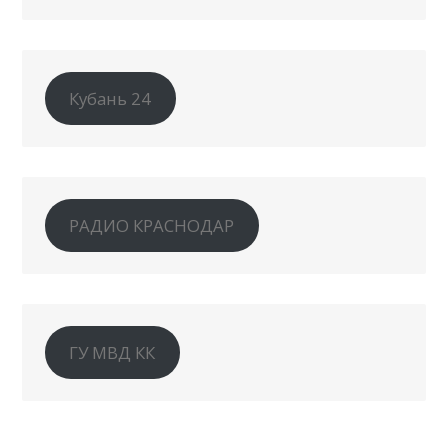
Кубань 24
РАДИО КРАСНОДАР
ГУ МВД КК