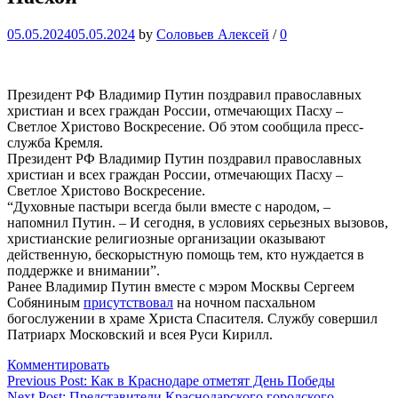
05.05.2024
05.05.2024
by
Соловьев Алексей
/
0
Президент РФ Владимир Путин поздравил православных
христиан и всех граждан России, отмечающих Пасху –
Светлое Христово Воскресение. Об этом сообщила пресс-
служба Кремля.
Президент РФ Владимир Путин поздравил православных
христиан и всех граждан России, отмечающих Пасху –
Светлое Христово Воскресение.
“Духовные пастыри всегда были вместе с народом, –
напомнил Путин. – И сегодня, в условиях серьезных вызовов,
христианские религиозные организации оказывают
действенную, бескорыстную помощь тем, кто нуждается в
поддержке и внимании”.
Ранее Владимир Путин вместе с мэром Москвы Сергеем
Собяниным
присутствовал
на ночном пасхальном
богослужении в храме Христа Спасителя. Службу совершил
Патриарх Московский и всея Руси Кирилл.
Комментировать
Навигация
Previous Post:
Как в Краснодаре отметят День Победы
Next Post:
Представители Краснодарского городского