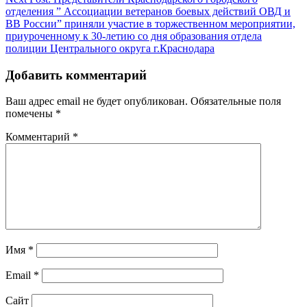
по
отделения ” Ассоциации ветеранов боевых действий ОВД и
записям
ВВ России” приняли участие в торжественном мероприятии,
приуроченному к 30-летию со дня образования отдела
полиции Центрального округа г.Краснодара
Добавить комментарий
Ваш адрес email не будет опубликован.
Обязательные поля
помечены
*
Комментарий
*
Имя
*
Email
*
Сайт