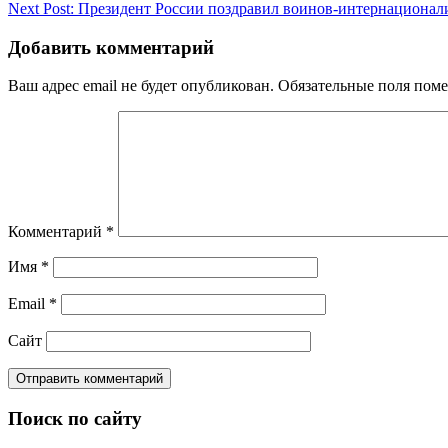
Next Post:
Президент России поздравил воинов-интернационали
по
записям
Добавить комментарий
Ваш адрес email не будет опубликован.
Обязательные поля пом
Комментарий
*
Имя
*
Email
*
Сайт
Поиск по сайту