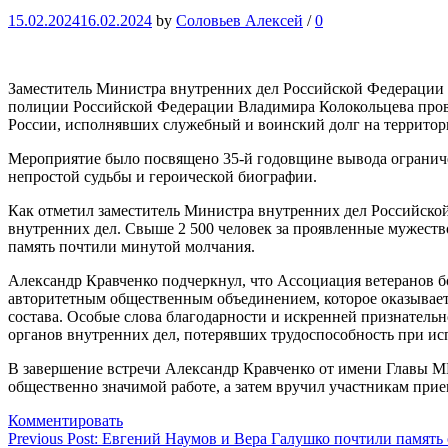
15.02.2024
16.02.2024
by
Соловьев Алексей
/
0
Заместитель Министра внутренних дел Российской Федерации
полиции Российской Федерации Владимира Колокольцева прове
России, исполнявших служебный и воинский долг на террито
Мероприятие было посвящено 35-й годовщине вывода ограниче
непростой судьбы и героической биографии.
Как отметил заместитель Министра внутренних дел Российской
внутренних дел. Свыше 2 500 человек за проявленные мужеств
память почтили минутой молчания.
Александр Кравченко подчеркнул, что Ассоциация ветеранов бо
авторитетным общественным объединением, которое оказывает
состава. Особые слова благодарности и искренней признатель
органов внутренних дел, потерявших трудоспособность при ис
В завершение встречи Александр Кравченко от имени Главы МВ
общественно значимой работе, а затем вручил участникам при
Комментировать
Навигация
Previous Post:
Евгений Наумов и Вера Галушко почтили память