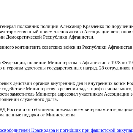
 генерал-полковник полиции Александр Кравченко по поручени
л торжественный прием членов актива Ассоциации ветеранов б
рии Демократической Республики Афганистан.
нного контингента советских войск из Республики Афганистан.
 Федерации, по линии Министерства в Афганистан с 1978 по 19
о и героизм удостоены государственных наград. 28 сотрудников
евых действий органов внутренних дел и внутренних войск Росс
 содействие Министерству в решении задач профессионального,
ности заместитель Министра адресовал участникам Ассоциации 
полнении служебного долга.
Д России и от себя лично пожелал всем ветеранам-интернациона
ема ценные подарки от Министерства.
 освободителей Краснодара и погибших при фашистской оккуп