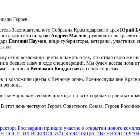
щади Героев.
атель Законодательного Собрания Краснодарского края
Юрий Бу
нного комитета по краю
Андрей Маслов
, руководитель краевог
дара
Евгений Наумов
, вице-губернаторы, ветераны, участники 
азаки.
му огню возложили цветы в память о тех, кто отдал свою жизнь
ии боевых задач в ходе спецопераций. Мы будем всегда помнить
ям! – написал
Вениамин Кондратьев
в своих соцсетях.
в и возложили цветы к Вечному огню. Военнослужащие Краснод
и региона.
к мемориалам сегодня проходят во всех городах и районах края
 В этот день чествуют Героев Советского Союза, Героев Россий
директора Росгвардии приняли участие в открытии нового ком
ИН ПОСЕТИЛ ВСЕРОССИЙСКУЮ ОБЩЕСТВЕННУЮ ОРГАНИ