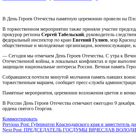
В День Героев Отечества памятную церемонию провели на Пло
В торжественном мероприятии также приняли участие председ
прокурор региона
Сергей Табельский
, руководитель следстве
федеральный инспектор по краю
Евгений Гулиев
, мэр Красно
общественные и молодежные организации, военнослужащие, к
— Сегодня мы отмечаем День Героев Отечества. С утра к Вечно
Отечественной войны, в локальных конфликтах и при выполнен
защищали национальные интересы России. Вечная память Геро
Собравшиеся почтили минутой молчания память павших воино
торжественным маршем, сообщает пресс-служба администраци
Памятные мероприятия, церемонии возложения цветов и венков 
В России День Героев Отечества отмечают ежегодно 9 декабря.
ордена святого Георгия.
Комментировать
Навигация
Previous Post:
Губернатор Краснодарского края и заместитель 
Next Post:
ПРЕДСЕДАТЕЛЬ ГОСДУМЫ ВЯЧЕСЛАВ ВОЛОД
по