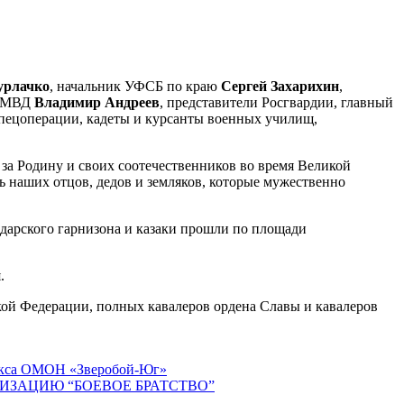
рлачко
, начальник УФСБ по краю
Сергей Захарихин
,
о МВД
Владимир Андреев
, представители Росгвардии, главный
спецоперации, кадеты и курсанты военных училищ,
 за Родину и своих соотечественников во время Великой
 наших отцов, дедов и земляков, которые мужественно
арского гарнизона и казаки прошли по площади
.
ской Федерации, полных кавалеров ордена Славы и кавалеров
плекса ОМОН «Зверобой-Юг»
ЗАЦИЮ “БОЕВОЕ БРАТСТВО”