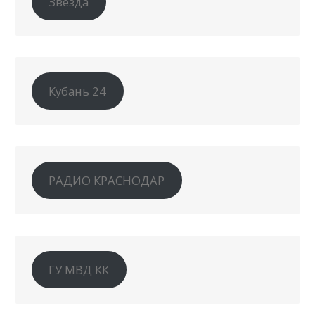
Звезда
Кубань 24
РАДИО КРАСНОДАР
ГУ МВД КК