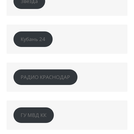
Звезда
Кубань 24
РАДИО КРАСНОДАР
ГУ МВД КК