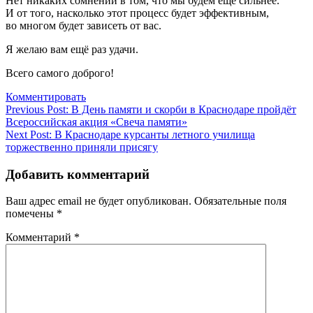
Нет никаких сомнений в том, что мы будем ещё сильнее.
И от того, насколько этот процесс будет эффективным,
во многом будет зависеть от вас.
Я желаю вам ещё раз удачи.
Всего самого доброго!
Комментировать
Навигация
Previous Post:
В День памяти и скорби в Краснодаре пройдёт
Всероссийская акция «Свеча памяти»
по
Next Post:
В Краснодаре курсанты летного училища
записям
торжественно приняли присягу
Добавить комментарий
Ваш адрес email не будет опубликован.
Обязательные поля
помечены
*
Комментарий
*