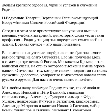
Желаем крепкого здоровья, удачи и успехов в служении
Родине.
Н.Родионов:
Товарищ Верховный Главнокомандующий
Вооружёнными Силами Российской Федерации!
Сегодня в этом зале присутствуют выпускники высших
военных учебных заведений, для которых слова «есть такая
профессия – Родину защищать» определяют смысл всей их
жизни. Военная служба – это наше призвание.
Ваше личное напутствие подчёркивает особую значимость
ратного труда на благо Отечества. Его мы получаем здесь,
в самом центре великой России, Московском Кремле, в зале
воинской славы, на стенах которого высечены имена героев
нашего Отечества – тех, которые своими подвигами на полях
сражений, доблестью, храбростью и мужеством ковали славу
русского оружия. Для нас это очень важно и почётно.
Мы любим нашу любимую Родину так же, как её любили
Александр Невский и Пётр Великий, защищали
генералиссимус Александр Суворов и адмирал Фёдор
Ушаков, полководцы Кутузов и Багратион, красноармеец
Александр Матросов и капитан Николай Гастелло, майор
Роман Филиппов и старший лейтенант Нурмагомед