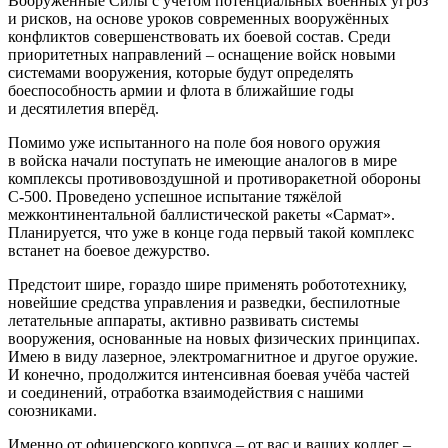
Вооружённые Силы с учётом потенциальных военных угроз
и рисков, на основе уроков современных вооружённых
конфликтов совершенствовать их боевой состав. Среди
приоритетных направлений – оснащение войск новыми
системами вооружения, которые будут определять
боеспособность армии и флота в ближайшие годы
и десятилетия вперёд.
Помимо уже испытанного на поле боя нового оружия
в войска начали поступать не имеющие аналогов в мире
комплексы противовоздушной и противоракетной обороны
С-500. Проведено успешное испытание тяжёлой
межконтинентальной баллистической ракеты «Сармат».
Планируется, что уже в конце года первый такой комплекс
встанет на боевое дежурство.
Предстоит шире, гораздо шире применять робототехнику,
новейшие средства управления и разведки, беспилотные
летательные аппараты, активно развивать системы
вооружения, основанные на новых физических принципах.
Имею в виду лазерное, электромагнитное и другое оружие.
И конечно, продолжится интенсивная боевая учёба частей
и соединений, отработка взаимодействия с нашими
союзниками.
Именно от офицерского корпуса – от вас и ваших коллег –