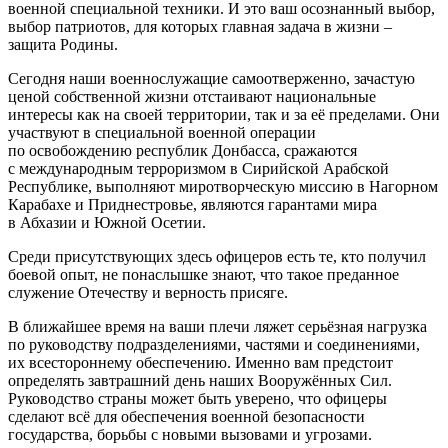
военной специальной техники. И это ваш осознанный выбор,
выбор патриотов, для которых главная задача в жизни –
защита Родины.
Сегодня наши военнослужащие самоотверженно, зачастую
ценой собственной жизни отстаивают национальные
интересы как на своей территории, так и за её пределами. Они
участвуют в специальной военной операции
по освобождению республик Донбасса, сражаются
с международным терроризмом в Сирийской Арабской
Республике, выполняют миротворческую миссию в Нагорном
Карабахе и Приднестровье, являются гарантами мира
в Абхазии и Южной Осетии.
Среди присутствующих здесь офицеров есть те, кто получил
боевой опыт, не понаслышке знают, что такое преданное
служение Отечеству и верность присяге.
В ближайшее время на ваши плечи ляжет серьёзная нагрузка
по руководству подразделениями, частями и соединениями,
их всестороннему обеспечению. Именно вам предстоит
определять завтрашний день наших Вооружённых Сил.
Руководство страны может быть уверено, что офицеры
сделают всё для обеспечения военной безопасности
государства, борьбы с новыми вызовами и угрозами.