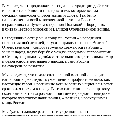
Вам предстоит продолжать легендарные традиции доблести
и чести, сплочённости и патриотизма, которые всегда
служили надёжной опорой армии и флота. Так было
на протяжении всей многовековой истории России:
в сражениях на Чудском озере, под Полтавой и Бородино,
в битвах Первой мировой и Великой Отечественной войны.
Сегодняшние офицеры и солдаты России – наследники
поколения победителей, внуки и правнуки героев Великой
Отечественной – самоотверженно сражаются за Родину,
за наш народ, ведут борьбу с международными террористами
в Сирии, защищают Донбасс от неонацистов, отстаивают мир
и безопасность для нашего народа, право России
на суверенное развитие.
Мы гордимся, что в ходе специальной военной операции
наши бойцы действуют мужественно, профессионально, как
настоящие герои. Российские воины разных национальностей
сражаются плечом к плечу. В этом единении, вере в правоту
своего дела, в той огромной, поистине народной поддержке,
которую чувствуют наши воины, – великая, несокрушимая
мощь России.
Мы будем и дальше развивать и укреплять наши