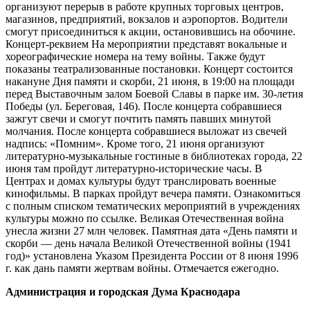
организуют перерыв в работе крупных торговых центров,
магазинов, предприятий, вокзалов и аэропортов. Водители
смогут присоединиться к акции, остановившись на обочине.
Концерт-реквием На мероприятии представят вокальные и
хореографические номера на тему войны. Также будут
показаны театрализованные постановки. Концерт состоится
накануне Дня памяти и скорби, 21 июня, в 19:00 на площади
перед Выставочным залом Боевой Славы в парке им. 30-летия
Победы (ул. Береговая, 146). После концерта собравшиеся
зажгут свечи и смогут почтить память павших минутой
молчания. После концерта собравшиеся выложат из свечей
надпись: «Помним». Кроме того, 21 июня организуют
литературно-музыкальные гостиные в библиотеках города, 22
июня там пройдут литературно-исторические часы. В
Центрах и домах культуры будут транслировать военные
кинофильмы. В парках пройдут вечера памяти. Ознакомиться
с полным списком тематических мероприятий в учреждениях
культуры можно по ссылке. Великая Отечественная война
унесла жизни 27 млн человек. Памятная дата «День памяти и
скорби — день начала Великой Отечественной войны (1941
год)» установлена Указом Президента России от 8 июня 1996
г. как дань памяти жертвам войны. Отмечается ежегодно.
Администрация и городская Дума Краснодара