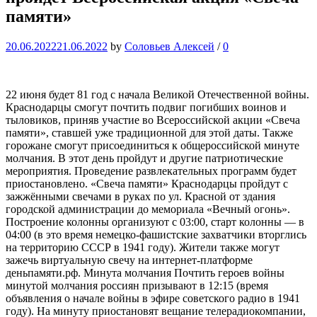
памяти»
20.06.2022
21.06.2022
by
Соловьев Алексей
/
0
22 июня будет 81 год с начала Великой Отечественной войны.
Краснодарцы смогут почтить подвиг погибших воинов и
тыловиков, приняв участие во Всероссийской акции «Свеча
памяти», ставшей уже традиционной для этой даты. Также
горожане смогут присоединиться к общероссийской минуте
молчания. В этот день пройдут и другие патриотические
мероприятия. Проведение развлекательных программ будет
приостановлено. «Свеча памяти» Краснодарцы пройдут с
зажжёнными свечами в руках по ул. Красной от здания
городской администрации до мемориала «Вечный огонь».
Построение колонны организуют с 03:00, старт колонны — в
04:00 (в это время немецко-фашистские захватчики вторглись
на территорию СССР в 1941 году). Жители также могут
зажечь виртуальную свечу на интернет-платформе
деньпамяти.рф. Минута молчания Почтить героев войны
минутой молчания россиян призывают в 12:15 (время
объявления о начале войны в эфире советского радио в 1941
году). На минуту приостановят вещание телерадиокомпании,