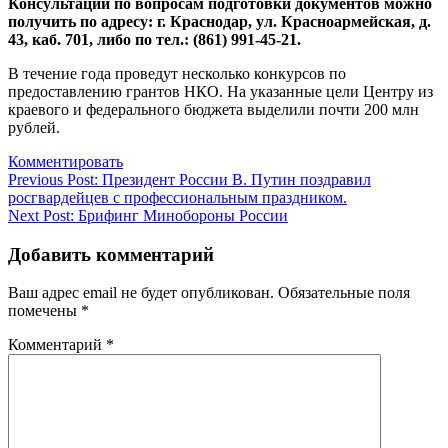
Консультации по вопросам подготовки документов можно
получить по адресу: г. Краснодар, ул. Красноармейская, д.
43, каб. 701, либо по тел.: (861) 991-45-21.
В течение года проведут несколько конкурсов по
предоставлению грантов НКО. На указанные цели Центру из
краевого и федерального бюджета выделили почти 200 млн
рублей.
Комментировать
Навигация
Previous Post:
Президент России В. Путин поздравил
росгвардейцев с профессиональным праздником.
по
Next Post:
Брифинг Минобороны России
записям
Добавить комментарий
Ваш адрес email не будет опубликован.
Обязательные поля
помечены
*
Комментарий
*